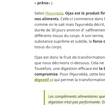
«
prâna
« ).
Selon
l’Ayurveda
,
Ojas est le produit fi
nos aliments
. Celle-ci commence dans 
comme on le sait mais l’ayurvéda décrit
durée de 30 jours environ d' »affinement
différents tissus du corps. A son terme, 
substance suprême et subtile, la
force 
tissus du corps.
Ojas est donc le fruit de transformation
que nous décrivons ci-dessous. Cela ne s
Toutefois, une digestion efficace est
la 
compromise
. Pour l’Ayurvéda, cette b
digestif »)
qui permet la transformation
Les compléments alimentaires que v
digestion n’est pas performante. O