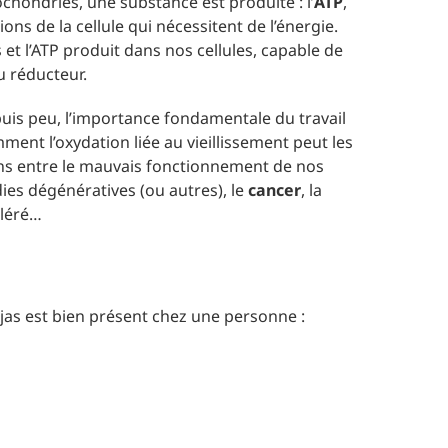
hondries, une substance est produite : l’
ATP
,
ions de la cellule qui nécessitent de l’énergie.
s et l’ATP produit dans nos cellules, capable de
u réducteur.
puis peu, l’importance fondamentale du travail
ent l’oxydation liée au vieillissement peut les
iens entre le mauvais fonctionnement de nos
es dégénératives (ou autres), le
cancer
, la
éléré…
jas est bien présent chez une personne :