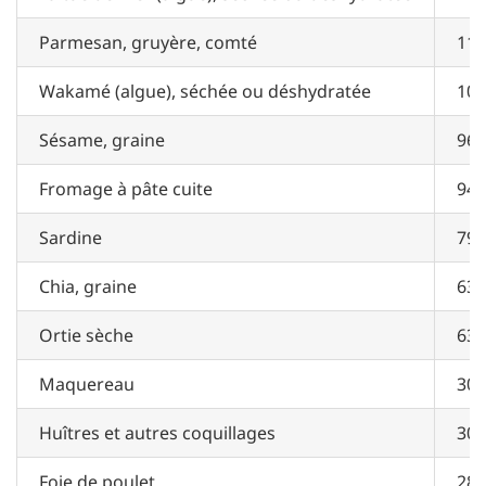
Parmesan, gruyère, comté
111
Wakamé (algue), séchée ou déshydratée
100
Sésame, graine
962
Fromage à pâte cuite
946
Sardine
798
Chia, graine
631
Ortie sèche
630
Maquereau
300
Huîtres et autres coquillages
300
Foie de poulet
280