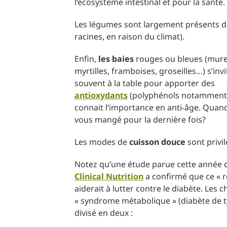
l’écosystème intestinal et pour la santé.
Les légumes sont largement présents da
racines, en raison du climat).
Enfin,
les baies
rouges ou bleues (mures,
myrtilles, framboises, groseilles…) s’inv
souvent à la table pour apporter des
antioxydants
(polyphénols notamment
connait l’importance en anti-âge. Quan
vous mangé pour la dernière fois?
Les modes de
cuisson douce
sont privil
Notez qu’une étude parue cette année 
Clinical Nutrition
a confirmé que ce « ré
aiderait à lutter contre le diabète. Les
« syndrome métabolique » (diabète de typ
divisé en deux :