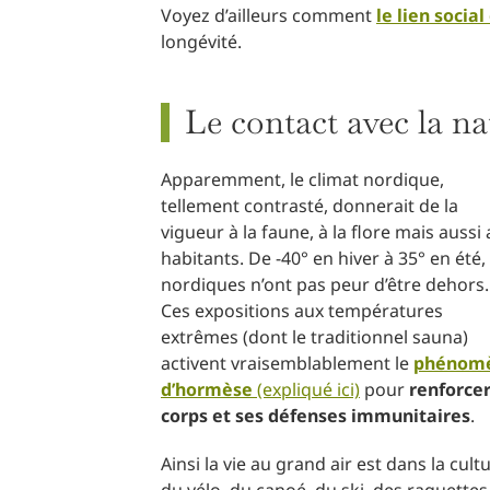
Voyez d’ailleurs comment
le lien socia
longévité.
Le contact avec la na
Apparemment, le climat nordique,
tellement contrasté, donnerait de la
vigueur à la faune, à la flore mais aussi
habitants. De -40° en hiver à 35° en été, 
nordiques n’ont pas peur d’être dehors.
Ces expositions aux températures
extrêmes (dont le traditionnel sauna)
activent vraisemblablement le
phénom
d’hormèse
(expliqué ici)
pour
renforcer
corps et ses défenses immunitaires
.
Ainsi la vie au grand air est dans la cu
du vélo, du canoé, du ski, des raquettes,