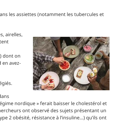
ns les assiettes (notamment les tubercules et
 airelles,
itent
) dont on
d en avez-
égiés.
dans
gime nordique » ferait baisser le cholestérol et
 chercheurs ont observé des sujets présentant un
e 2 obésité, résistance à l’insuline…) qu’ils ont