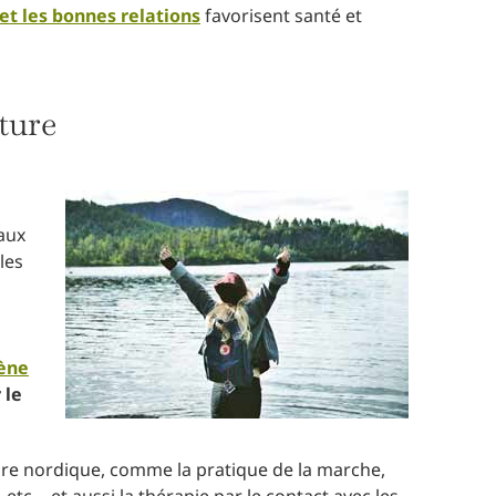
l et les bonnes relations
favorisent santé et
ture
 aux
les
ène
 le
lture nordique, comme la pratique de la marche,
 etc… et aussi la thérapie par le contact avec les