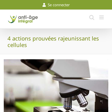
Skip
Se connecter
to
content
4 actions prouvées rajeunissant les
cellules