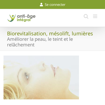
Skip
Se connecter
to
content
Biorevitalisation, mésolift, lumières
Améliorer la peau, le teint et le
relâchement