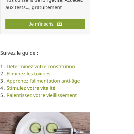
nos conseils de longévité. Accédez
aux tests..., gratuitement
Je m'inscris
Suivez le guide :
1 .
Déterminez votre constitution
2 .
Eliminez les toxines
3 .
Apprenez l’alimentation anti-âge
4 .
Stimulez votre vitalité
5 .
Ralentissez votre vieillissement