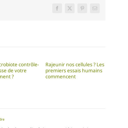
Facebook
Twitter
Pinterest
Email
crobiote contrôle-
Rajeunir nos cellules ? Les
tesse de votre
premiers essais humains
ement ?
commencent
dre