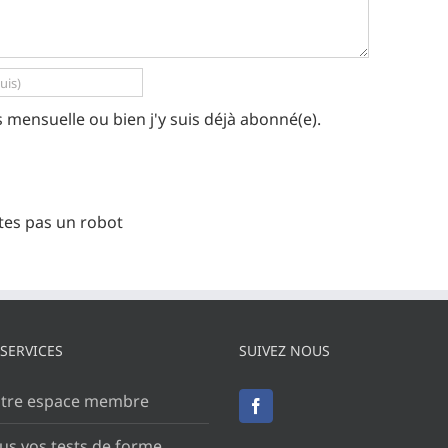
os mensuelle ou bien j'y suis déjà abonné(e).
tes pas un robot
 SERVICES
SUIVEZ NOUS
tre espace membre
us vos tests de forme