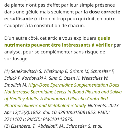
de plante n’ont pas d’effet par leur simple présence
dans une gélule mais seulement par
la dose correcte
et suffisante
(ni trop ni trop peu) qui doit, en outre,
s’adapter à la constitution de chacun.
D’un autre côté, cet article vous expliquera
quels
nutriments peuvent être intéressants à vérifier
par
analyse, pour se complémenter sans risque de
surdosage.
(1) Senekowitsch S, Wietkamp E, Grimm M, Schmelter F,
Schick P, Kordowski A, Sina C, Otzen H, Weitschies W,
Smollich M.
High-Dose Spermidine Supplementation Does
Not Increase Spermidine Levels in Blood Plasma and Saliva
of Healthy Adults: A Randomized Placebo-Controlled
Pharmacokinetic and Metabolomic Study
. Nutrients. 2023
Apr 12;15(8):1852. doi: 10.3390/nu15081852. PMID:
37111071; PMCID: PMC10143675.
(2)
Eisenberg, T., Abdellatif, M., Schroeder, S. et al.