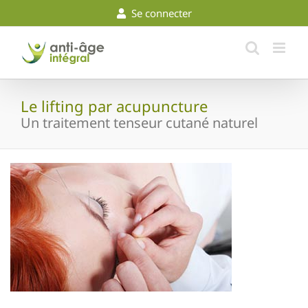
Skip
Se connecter
to
content
Le lifting par acupuncture
Un traitement tenseur cutané naturel