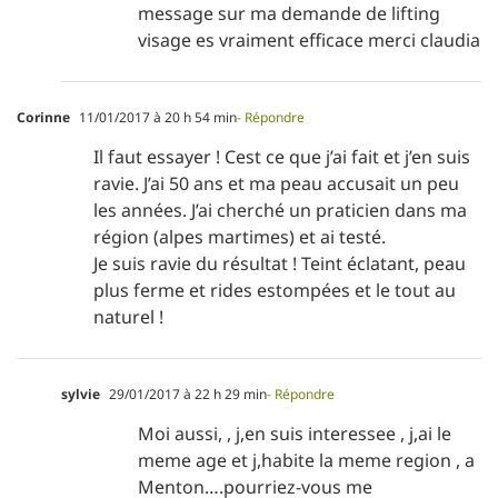
message sur ma demande de lifting
visage es vraiment efficace merci claudia
Corinne
11/01/2017 à 20 h 54 min
- Répondre
Il faut essayer ! Cest ce que j’ai fait et j’en suis
ravie. J’ai 50 ans et ma peau accusait un peu
les années. J’ai cherché un praticien dans ma
région (alpes martimes) et ai testé.
Je suis ravie du résultat ! Teint éclatant, peau
plus ferme et rides estompées et le tout au
naturel !
sylvie
29/01/2017 à 22 h 29 min
- Répondre
Moi aussi, , j,en suis interessee , j,ai le
meme age et j,habite la meme region , a
Menton….pourriez-vous me